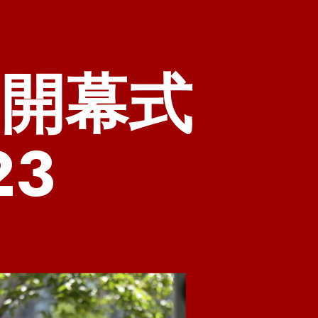
節開幕式
23