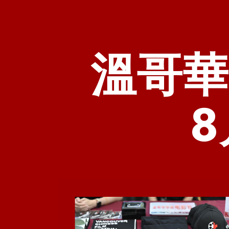
溫哥華
8