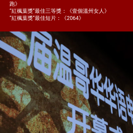
跑》
“紅楓葉獎”最佳三等獎：《壹個溫州女人》
“紅楓葉獎”最佳短片：《2064》