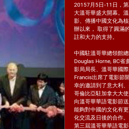
20157月5日-11
大溫哥華盛大開幕。溫
影、傳播中國文化為核
辦以來， 取得了圓滿
註和大力的支持。
中國駐溫哥華總領館總
Douglas Horne, BC
影局局長、溫哥華國際電
Francis出席了電
幸的邀請到了意大利、
哥倫比亞駐加拿大大使
向溫哥華華語電影節送
能夠對中國的文化有更
化交流及日後的合作。
第三屆溫哥華華語電影