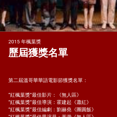
2015 年楓葉獎
歷屆獲獎名單
第二屆溫哥華華語電影節獲獎名單：
“紅楓葉獎”最佳影片：《無人區》
“紅楓葉獎”最佳導演：霍建起《蕭紅》
“紅楓葉獎”最佳編劇：劉赫堯《團圓飯》
“紅楓葉獎”最佳男演員：黃渤《無人區》