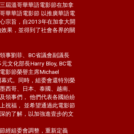
日，第三屆溫哥華華語電影節在加拿
哥華華語電影節 以推廣華語電
心宗旨，自2013年在加拿大開
的效果，並得到了社會各界的關
領事劉菲、BC省議會副議長
省多元文化部長Harry Bloy, BC電
影節榮譽主席Michael
影節開幕式。同時，組委會還特別榮
墨西哥、日本、泰國、越南、
及領事們， 他們代表各國紛紛
上祝福， 並希望通過此電影節
深的了解，以加強進壹步的文
節經組委會調整，重新定義