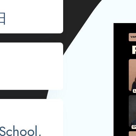
日
School,