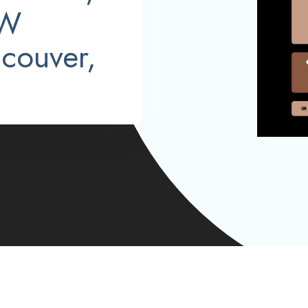
 W
couver,